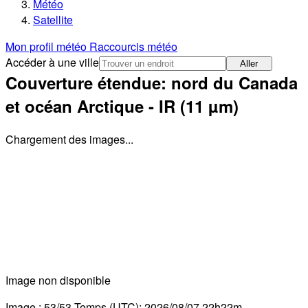
Météo
Satellite
Mon profil météo
Raccourcis météo
Accéder à une ville
Aller
Couverture étendue: nord du Canada
et océan Arctique - IR (11 µm)
Chargement des images...
Image non disponible
Image :
53
/
53
Temps
(UTC)
:
2026/08/07 22h22m