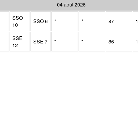
04 août 2026
SSO
SSO
6
*
*
87
10
SSE
SSE
7
*
*
86
12