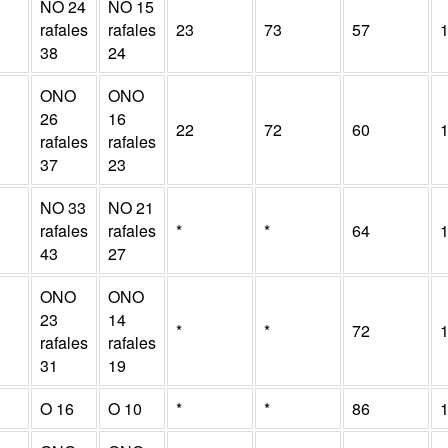
NO
24
NO
15
rafales
rafales
23
73
57
38
24
ONO
ONO
26
16
22
72
60
rafales
rafales
37
23
NO
33
NO
21
rafales
rafales
*
*
64
43
27
ONO
ONO
23
14
*
*
72
rafales
rafales
31
19
O
16
O
10
*
*
86