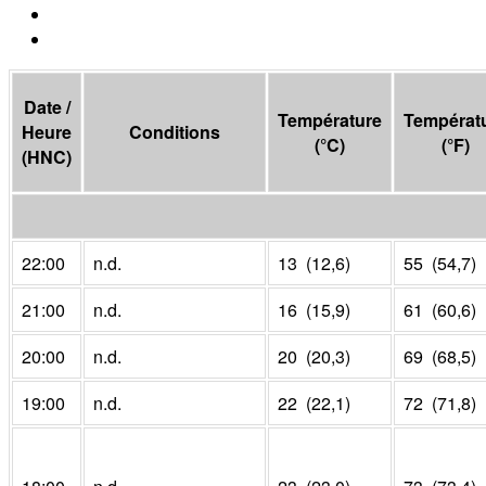
Date /
Température
Températ
Heure
Conditions
(
°C
)
(
°F
)
(
HNC
)
22:00
n.d.
13 (12,6)
55 (54,7)
21:00
n.d.
16 (15,9)
61 (60,6)
20:00
n.d.
20 (20,3)
69 (68,5)
19:00
n.d.
22 (22,1)
72 (71,8)