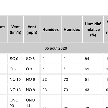
Humidité
ure
Vent
Vent
Humidex
Humidex
relative
(
km/h
)
(
mph
)
(
%
)
05 août 2026
SO
9
SO
6
*
*
84
O
5
O
3
*
*
69
NO
10
NO
6
22
72
51
NO
13
NO
8
23
73
43
ONO
ONO
23
14