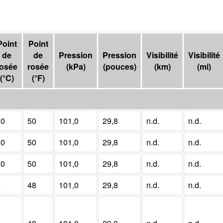
Point
Point
de
de
Pression
Pression
Visibilité
Visibilité
rosée
rosée
(
kPa
)
(pouces)
(
km
)
(
mi
)
(
°C
)
(
°F
)
10
50
101,0
29,8
n.d.
n.d.
10
50
101,0
29,8
n.d.
n.d.
10
50
101,0
29,8
n.d.
n.d.
9
48
101,0
29,8
n.d.
n.d.