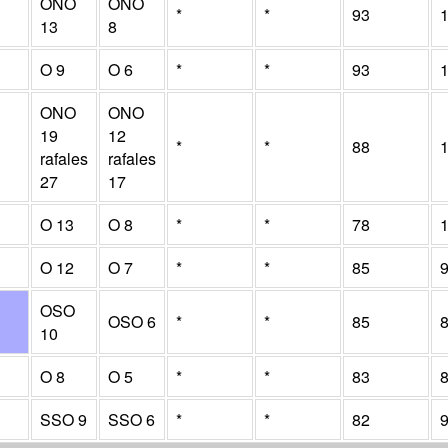
ONO
ONO
*
*
93
13
8
O
9
O
6
*
*
93
ONO
ONO
19
12
*
*
88
rafales
rafales
27
17
O
13
O
8
*
*
78
O
12
O
7
*
*
85
OSO
OSO
6
*
*
85
10
O
8
O
5
*
*
83
SSO
9
SSO
6
*
*
82