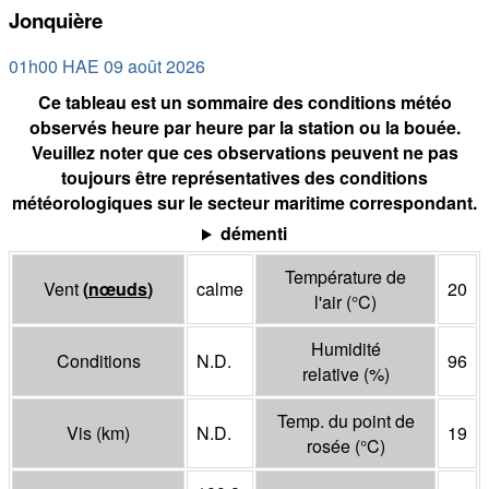
Jonquière
01h00 HAE 09 août 2026
Ce tableau est un sommaire des conditions météo
observés heure par heure par la station ou la bouée.
Veuillez noter que ces observations peuvent ne pas
toujours être représentatives des conditions
météorologiques sur le secteur maritime correspondant.
démenti
Température de
Vent
(
nœuds
)
calme
20
l'air
(°
C
)
Humidité
Conditions
N.D.
96
relative
(%)
Temp. du point de
Vis
(
km
)
N.D.
19
rosée
(°
C
)