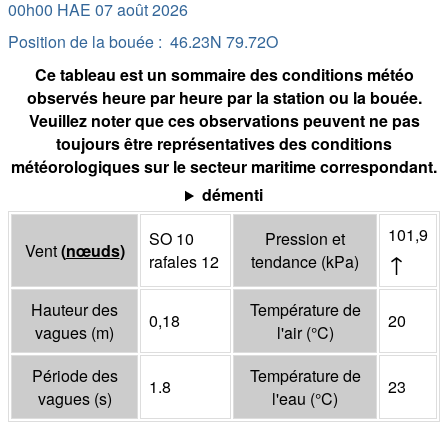
00h00 HAE 07 août 2026
Position de la bouée : 46.23N 79.72O
Ce tableau est un sommaire des conditions météo
observés heure par heure par la station ou la bouée.
Veuillez noter que ces observations peuvent ne pas
toujours être représentatives des conditions
météorologiques sur le secteur maritime correspondant.
démenti
101,9
SO 10
Pression et
Vent
(
nœuds
)
↑
rafales 12
tendance
(
kPa
)
Hauteur des
Température de
0,18
20
vagues
(
m
)
l'air
(°
C
)
Période des
Température de
1.8
23
vagues
(
s
)
l'eau
(°
C
)