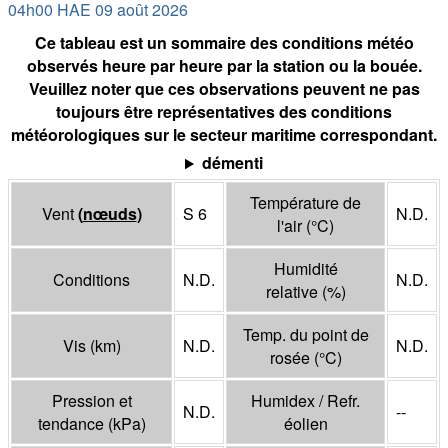
04h00 HAE 09 août 2026
Ce tableau est un sommaire des conditions météo
observés heure par heure par la station ou la bouée.
Veuillez noter que ces observations peuvent ne pas
toujours être représentatives des conditions
météorologiques sur le secteur maritime correspondant.
démenti
Température de
Vent
(
nœuds
)
S 6
N.D.
l'air
(°
C
)
Humidité
Conditions
N.D.
N.D.
relative
(%)
Temp. du point de
Vis
(
km
)
N.D.
N.D.
rosée
(°
C
)
Pression et
Humidex / Refr.
N.D.
--
tendance
(
kPa
)
éolien