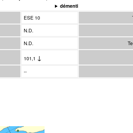
démenti
ESE 10
N.D.
N.D.
Te
↓
101,1
--