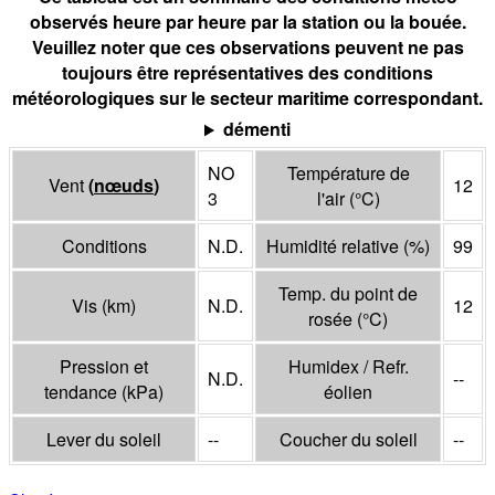
observés heure par heure par la station ou la bouée.
Veuillez noter que ces observations peuvent ne pas
toujours être représentatives des conditions
météorologiques sur le secteur maritime correspondant.
démenti
NO
Température de
Vent
(
nœuds
)
12
3
l'air
(°
C
)
Conditions
N.D.
Humidité relative
(%)
99
Temp. du point de
Vis
(
km
)
N.D.
12
rosée
(°
C
)
Pression et
Humidex / Refr.
N.D.
--
tendance
(
kPa
)
éolien
Lever du soleil
--
Coucher du soleil
--