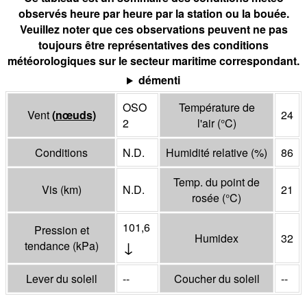
observés heure par heure par la station ou la bouée.
Veuillez noter que ces observations peuvent ne pas
toujours être représentatives des conditions
météorologiques sur le secteur maritime correspondant.
démenti
OSO
Température de
Vent
(
nœuds
)
24
2
l'air
(°
C
)
Conditions
N.D.
Humidité relative
(%)
86
Temp. du point de
Vis
(
km
)
N.D.
21
rosée
(°
C
)
101,6
Pression et
Humidex
32
↓
tendance
(
kPa
)
Lever du soleil
--
Coucher du soleil
--