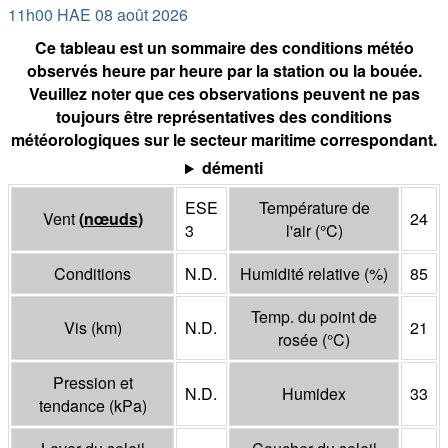
11h00 HAE 08 août 2026
Ce tableau est un sommaire des conditions météo
observés heure par heure par la station ou la bouée.
Veuillez noter que ces observations peuvent ne pas
toujours être représentatives des conditions
météorologiques sur le secteur maritime correspondant.
démenti
ESE
Température de
Vent
(
nœuds
)
24
3
l'air
(°
C
)
Conditions
N.D.
Humidité relative
(%)
85
Temp. du point de
Vis
(
km
)
N.D.
21
rosée
(°
C
)
Pression et
N.D.
Humidex
33
tendance
(
kPa
)