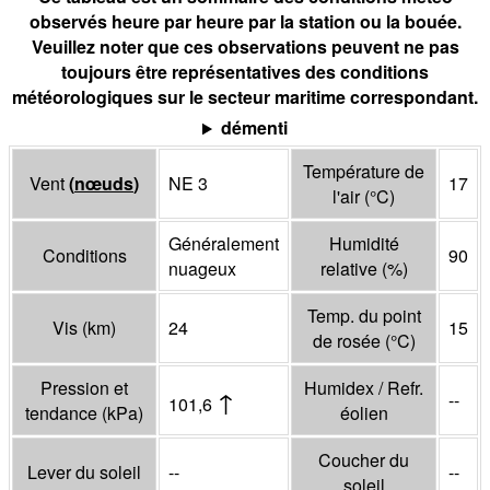
observés heure par heure par la station ou la bouée.
Veuillez noter que ces observations peuvent ne pas
toujours être représentatives des conditions
météorologiques sur le secteur maritime correspondant.
démenti
Température de
Vent
(
nœuds
)
NE 3
17
l'air
(°
C
)
Généralement
Humidité
Conditions
90
nuageux
relative
(%)
Temp. du point
Vis
(
km
)
24
15
de rosée
(°
C
)
Pression et
Humidex / Refr.
↑
--
101,6
tendance
(
kPa
)
éolien
Coucher du
Lever du soleil
--
--
soleil