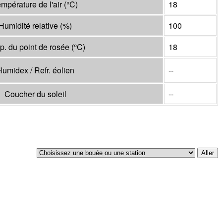
mpérature de l'air
(°
C
)
18
Humidité relative
(%)
100
p. du point de rosée
(°
C
)
18
umidex / Refr. éolien
--
Coucher du soleil
--