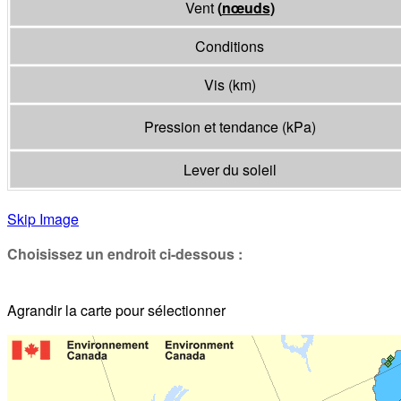
Vent
(
nœuds
)
Conditions
Vis
(
km
)
Pression et tendance
(
kPa
)
Lever du soleil
Skip Image
Choisissez un endroit ci-dessous :
Agrandir la carte pour sélectionner