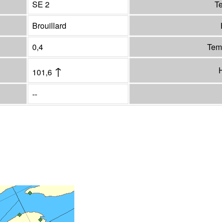
SE 2
Te
Brouillard
0,4
Tem
↑
H
101,6
--