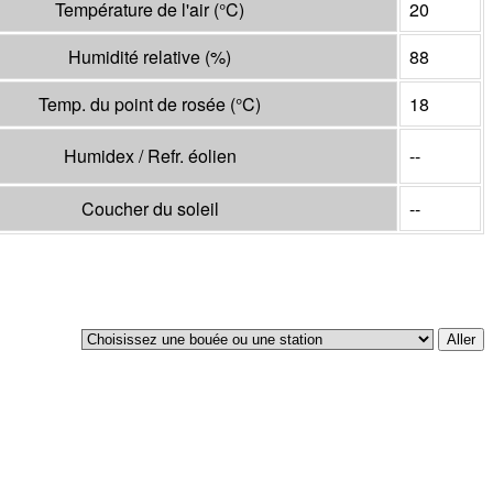
Température de l'air
(°
C
)
20
Humidité relative
(%)
88
Temp. du point de rosée
(°
C
)
18
Humidex / Refr. éolien
--
Coucher du soleil
--