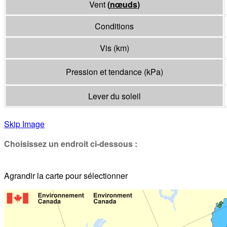
Vent
(
nœuds
)
Conditions
Vis
(
km
)
Pression et tendance
(
kPa
)
Lever du soleil
Skip Image
Choisissez un endroit ci-dessous :
Agrandir la carte pour sélectionner