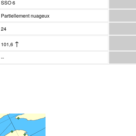
SSO 6
Partiellement nuageux
24
↑
101,6
--