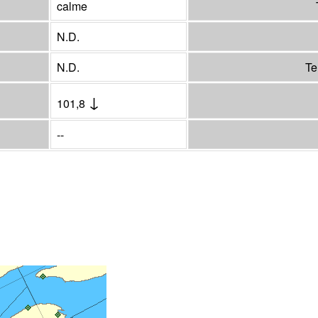
calme
N.D.
N.D.
Te
↓
101,8
--