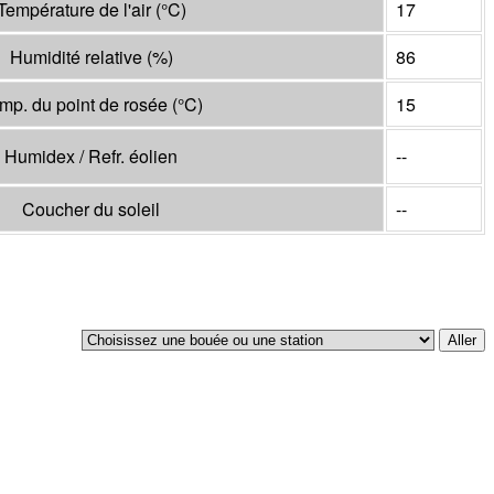
Température de l'air
(°
C
)
17
Humidité relative
(%)
86
mp. du point de rosée
(°
C
)
15
Humidex / Refr. éolien
--
Coucher du soleil
--