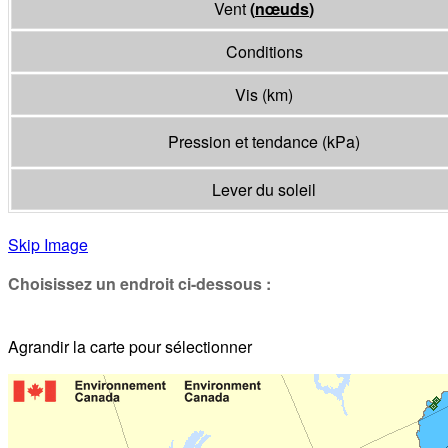
Vent
(
nœuds
)
Conditions
Vis
(
km
)
Pression et tendance
(
kPa
)
Lever du soleil
Skip Image
Choisissez un endroit ci-dessous :
Agrandir la carte pour sélectionner