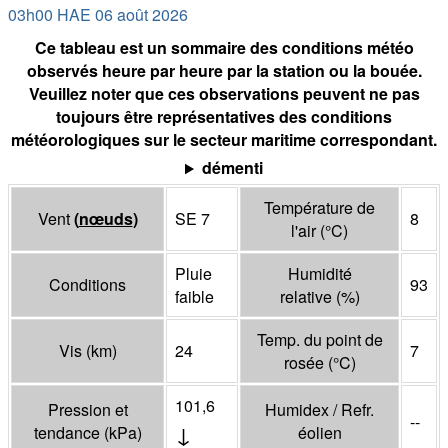
03h00 HAE 06 août 2026
Ce tableau est un sommaire des conditions météo
observés heure par heure par la station ou la bouée.
Veuillez noter que ces observations peuvent ne pas
toujours être représentatives des conditions
météorologiques sur le secteur maritime correspondant.
démenti
Température de
Vent
(
nœuds
)
SE 7
8
l'air
(°
C
)
Pluie
Humidité
Conditions
93
faible
relative
(%)
Temp. du point de
Vis
(
km
)
24
7
rosée
(°
C
)
101,6
Pression et
Humidex / Refr.
--
↓
tendance
(
kPa
)
éolien