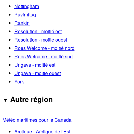
Nottingham
Puvirnituq
Rankin
Resolution - moitié est
Resolution - moitié ouest
Roes Welcome - moitié nord
Roes Welcome - moitié sud
Ungava - moitié est
Ungava - moitié ouest
York
Autre région
Météo maritimes pour le Canada
Arctique - Arctique de l'Est