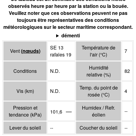
observés heure par heure par la station ou la bouée.
Veuillez noter que ces observations peuvent ne pas
toujours être représentatives des conditions
météorologiques sur le secteur maritime correspondant.
démenti
SE 13
Température de
Vent
(
nœuds
)
7
rafales 19
l'air
(°
C
)
Humidité
Conditions
N.D.
82
relative
(%)
Temp. du point de
Vis
(
km
)
N.D.
4
rosée
(°
C
)
Pression et
Humidex / Refr.
—
--
101,6
tendance
(
kPa
)
éolien
Lever du soleil
--
Coucher du soleil
--