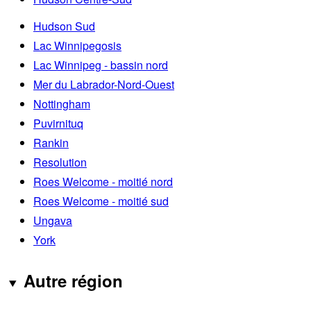
Hudson Sud
Lac Winnipegosis
Lac Winnipeg - bassin nord
Mer du Labrador-Nord-Ouest
Nottingham
Puvirnituq
Rankin
Resolution
Roes Welcome - moitié nord
Roes Welcome - moitié sud
Ungava
York
Autre région