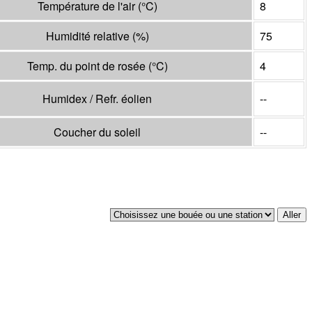
Température de l'air
(°
C
)
8
Humidité relative
(%)
75
Temp. du point de rosée
(°
C
)
4
Humidex / Refr. éolien
--
Coucher du soleil
--