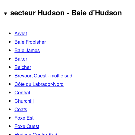
secteur Hudson - Baie d'Hudson
Arviat
Baie Frobisher
Baie James
Baker
Belcher
Brevoort Ouest - moitié sud
Côte du Labrador-Nord
Central
Churchill
Coats
Foxe Est
Foxe Ouest
Hudson Centre-Sud