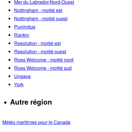
Mer du Labrador-Nord-Ouest
Nottingham - moitié est
Nottingham - moitié ouest
Puvirnituq
Rankin
Resolution - moitié est
Resolution - moitié ouest
Roes Welcome - moitié nord
Roes Welcome - moitié sud
Ungava
York
Autre région
Météo maritimes pour le Canada