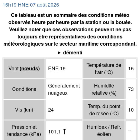
16h19 HNE 07 août 2026
Ce tableau est un sommaire des conditions météo
observés heure par heure par la station ou la bouée.
Veuillez noter que ces observations peuvent ne pas
toujours être représentatives des conditions
météorologiques sur le secteur maritime correspondant.
démenti
Température de
Vent
(
nœuds
)
ENE 19
15
l'air
(°
C
)
Généralement
Humidité
Conditions
73
nuageux
relative
(%)
Temp. du point
Vis
(
km
)
24
10
de rosée
(°
C
)
Pression et
Humidex / Refr.
↑
--
101,1
tendance
(
kPa
)
éolien