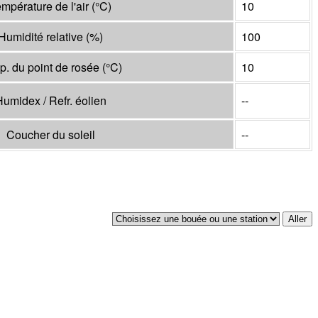
mpérature de l'air
(°
C
)
10
Humidité relative
(%)
100
p. du point de rosée
(°
C
)
10
umidex / Refr. éolien
--
Coucher du soleil
--