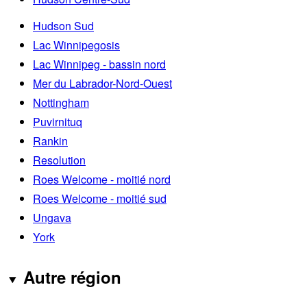
Hudson Sud
Lac Winnipegosis
Lac Winnipeg - bassin nord
Mer du Labrador-Nord-Ouest
Nottingham
Puvirnituq
Rankin
Resolution
Roes Welcome - moitié nord
Roes Welcome - moitié sud
Ungava
York
Autre région