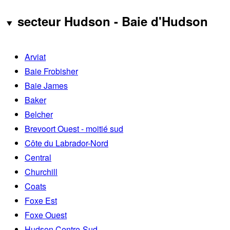
secteur Hudson - Baie d'Hudson
Arviat
Baie Frobisher
Baie James
Baker
Belcher
Brevoort Ouest - moitié sud
Côte du Labrador-Nord
Central
Churchill
Coats
Foxe Est
Foxe Ouest
Hudson Centre-Sud