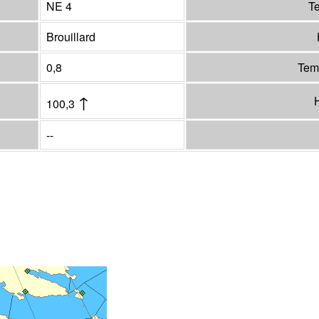
NE 4
Te
Brouillard
0,8
Tem
↑
H
100,3
--