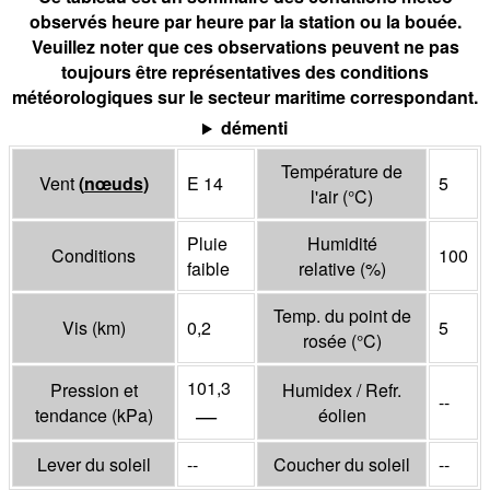
observés heure par heure par la station ou la bouée.
Veuillez noter que ces observations peuvent ne pas
toujours être représentatives des conditions
météorologiques sur le secteur maritime correspondant.
démenti
Température de
Vent
(
nœuds
)
E 14
5
l'air
(°
C
)
Pluie
Humidité
Conditions
100
faible
relative
(%)
Temp. du point de
Vis
(
km
)
0,2
5
rosée
(°
C
)
101,3
Pression et
Humidex / Refr.
--
—
tendance
(
kPa
)
éolien
Lever du soleil
--
Coucher du soleil
--