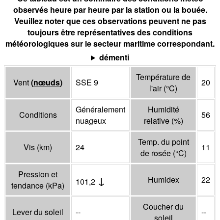
observés heure par heure par la station ou la bouée.
Veuillez noter que ces observations peuvent ne pas
toujours être représentatives des conditions
météorologiques sur le secteur maritime correspondant.
démenti
Température de
Vent
(
nœuds
)
SSE 9
20
l'air
(°
C
)
Généralement
Humidité
Conditions
56
nuageux
relative
(%)
Temp. du point
Vis
(
km
)
24
11
de rosée
(°
C
)
Pression et
↓
Humidex
22
101,2
tendance
(
kPa
)
Coucher du
Lever du soleil
--
--
soleil