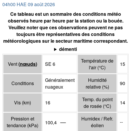
04h00 HAE 09 août 2026
Ce tableau est un sommaire des conditions météo
observés heure par heure par la station ou la bouée.
Veuillez noter que ces observations peuvent ne pas
toujours être représentatives des conditions
météorologiques sur le secteur maritime correspondant.
démenti
Température de
Vent
(
nœuds
)
SE 6
15
l'air
(°
C
)
Généralement
Humidité
Conditions
90
nuageux
relative
(%)
Temp. du point
Vis
(
km
)
16
14
de rosée
(°
C
)
Pression et
Humidex / Refr.
—
--
100,4
tendance
(
kPa
)
éolien