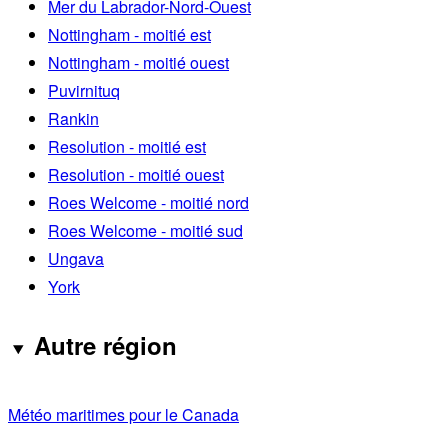
Mer du Labrador-Nord-Ouest
Nottingham - moitié est
Nottingham - moitié ouest
Puvirnituq
Rankin
Resolution - moitié est
Resolution - moitié ouest
Roes Welcome - moitié nord
Roes Welcome - moitié sud
Ungava
York
Autre région
Météo maritimes pour le Canada