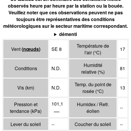
observés heure par heure par la station ou la bouée.
Veuillez noter que ces observations peuvent ne pas
toujours être représentatives des conditions
météorologiques sur le secteur maritime correspondant.
démenti
Température de
Vent
(
nœuds
)
SE 8
17
l'air
(°
C
)
Humidité
Conditions
N.D.
81
relative
(%)
Temp. du point de
Vis
(
km
)
N.D.
13
rosée
(°
C
)
101,1
Pression et
Humidex / Refr.
--
—
tendance
(
kPa
)
éolien
Lever du soleil
--
Coucher du soleil
--