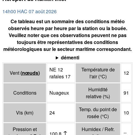
14h00 HAC 07 août 2026
Ce tableau est un sommaire des conditions météo
observés heure par heure par la station ou la bouée.
Veuillez noter que ces observations peuvent ne pas
toujours être représentatives des conditions
météorologiques sur le secteur maritime correspondant.
démenti
NE 12
Température de
Vent
(
nœuds
)
12
rafales 17
l'air
(°
C
)
Humidité
Conditions
Nuageux
91
relative
(%)
Temp. du point de
Vis
(
km
)
24
10
rosée
(°
C
)
Pression et
Humidex / Refr.
↑
--
100,8