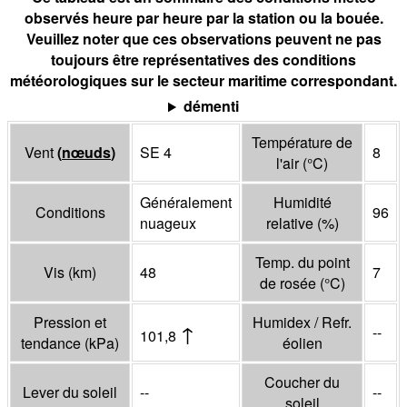
observés heure par heure par la station ou la bouée.
Veuillez noter que ces observations peuvent ne pas
toujours être représentatives des conditions
météorologiques sur le secteur maritime correspondant.
démenti
Température de
Vent
(
nœuds
)
SE 4
8
l'air
(°
C
)
Généralement
Humidité
Conditions
96
nuageux
relative
(%)
Temp. du point
Vis
(
km
)
48
7
de rosée
(°
C
)
Pression et
Humidex / Refr.
↑
--
101,8
tendance
(
kPa
)
éolien
Coucher du
Lever du soleil
--
--
soleil