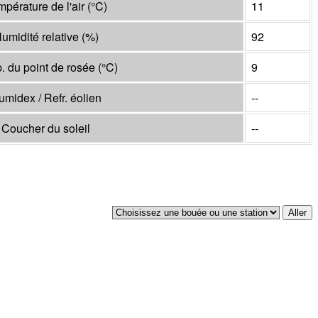
mpérature de l'air
(°
C
)
11
umidité relative
(%)
92
. du point de rosée
(°
C
)
9
umidex / Refr. éolien
--
Coucher du soleil
--