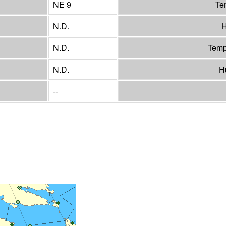
NE 9
Te
N.D.
H
N.D.
Temp
N.D.
H
--