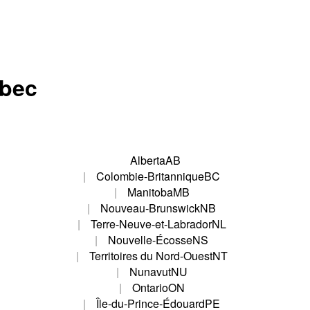
ébec
Alberta
AB
Colombie-Britannique
BC
Manitoba
MB
Nouveau-Brunswick
NB
Terre-Neuve-et-Labrador
NL
Nouvelle-Écosse
NS
Territoires du Nord-Ouest
NT
Nunavut
NU
Ontario
ON
Île-du-Prince-Édouard
PE