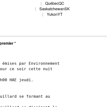
Québec
QC
Saskatchewan
SK
Yukon
YT
premier *