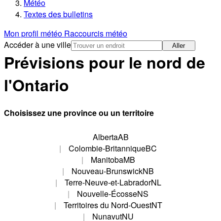
Météo
Textes des bulletins
Mon profil météo
Raccourcis météo
Accéder à une ville
Aller
Prévisions pour le nord de
l'Ontario
Choisissez une province ou un territoire
Alberta
AB
Colombie-Britannique
BC
Manitoba
MB
Nouveau-Brunswick
NB
Terre-Neuve-et-Labrador
NL
Nouvelle-Écosse
NS
Territoires du Nord-Ouest
NT
Nunavut
NU