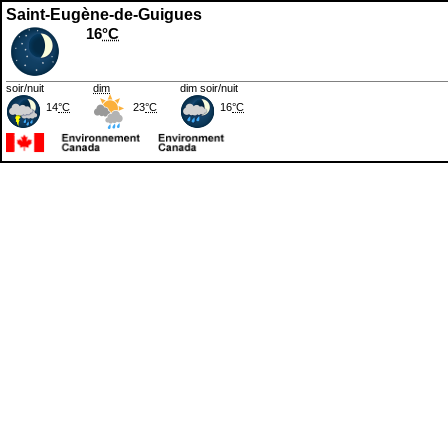
Saint-Eugène-de-Guigues
16
°C
soir/nuit
dim
dim soir/nuit
14
°C
23
°C
16
°C