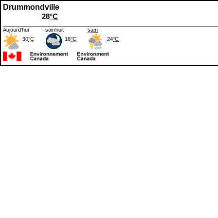
Drummondville
28
°C
Aujourd'hui
soir/nuit
sam
30
°C
18
°C
24
°C