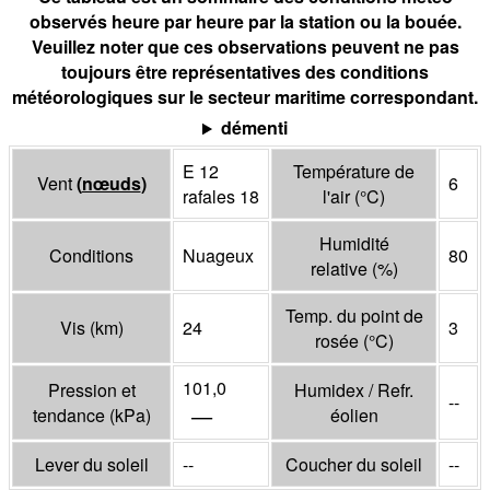
observés heure par heure par la station ou la bouée.
Veuillez noter que ces observations peuvent ne pas
toujours être représentatives des conditions
météorologiques sur le secteur maritime correspondant.
démenti
E 12
Température de
Vent
(
nœuds
)
6
rafales 18
l'air
(°
C
)
Humidité
Conditions
Nuageux
80
relative
(%)
Temp. du point de
Vis
(
km
)
24
3
rosée
(°
C
)
101,0
Pression et
Humidex / Refr.
--
—
tendance
(
kPa
)
éolien
Lever du soleil
--
Coucher du soleil
--