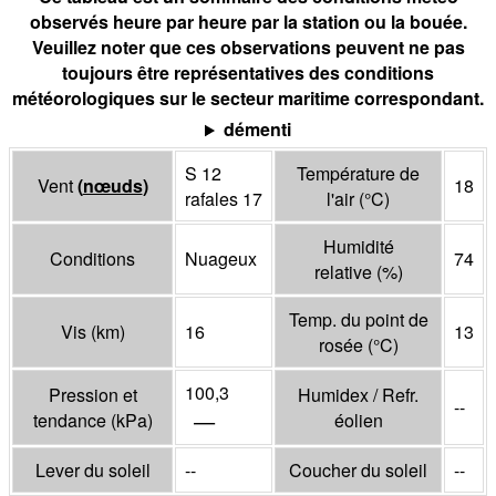
observés heure par heure par la station ou la bouée.
Veuillez noter que ces observations peuvent ne pas
toujours être représentatives des conditions
météorologiques sur le secteur maritime correspondant.
démenti
S 12
Température de
Vent
(
nœuds
)
18
rafales 17
l'air
(°
C
)
Humidité
Conditions
Nuageux
74
relative
(%)
Temp. du point de
Vis
(
km
)
16
13
rosée
(°
C
)
100,3
Pression et
Humidex / Refr.
--
—
tendance
(
kPa
)
éolien
Lever du soleil
--
Coucher du soleil
--