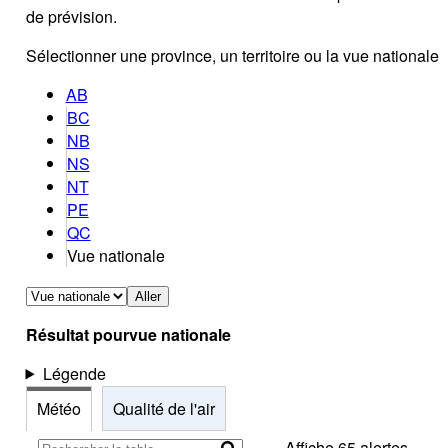
de prévision.
Sélectionner une province, un territoire ou la vue nationale
AB
BC
NB
NS
NT
PE
QC
Vue nationale
Aller
Résultat pour
vue nationale
Légende
Météo
Qualité de l'air
Affiche 65 alertes