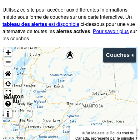
Utilisez ce site pour accéder aux différentes informations
météo sous forme de couches sur une carte interactive. Un
tableau des alertes
est disponible
ci-dessous pour une vue
alternative de toutes les
alertes actives
.
Pour savoir plus
sur
les couches.
Couches
Bouton
Plein
écran
© Sa Majesté le Roi du chef du
Canada, représenté par le ministre