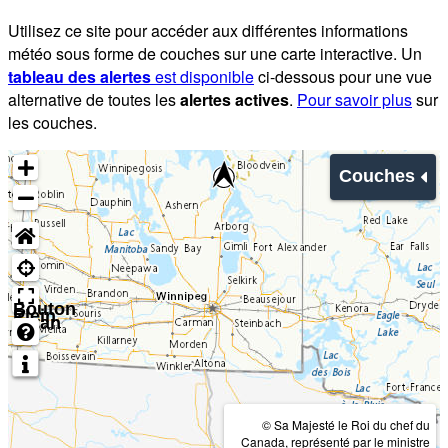
Utilisez ce site pour accéder aux différentes informations
météo sous forme de couches sur une carte interactive. Un
tableau des alertes
est disponible
ci-dessous pour une vue
alternative de toutes les
alertes actives
.
Pour savoir plus
sur
les couches.
Couches
Bouton
Plein
écran
© Sa Majesté le Roi du chef du
Canada, représenté par le ministre