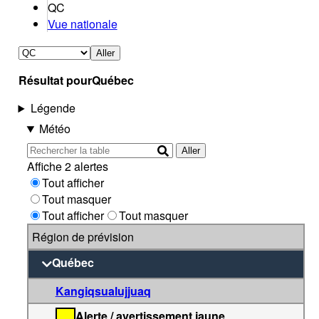
QC
Vue nationale
Aller
Résultat pour
Québec
Légende
Météo
Aller
Affiche 2 alertes
Tout afficher
Tout masquer
Tout afficher
Tout masquer
Région de prévision
Québec
Kangiqsualujjuaq
Alerte / avertissement jaune