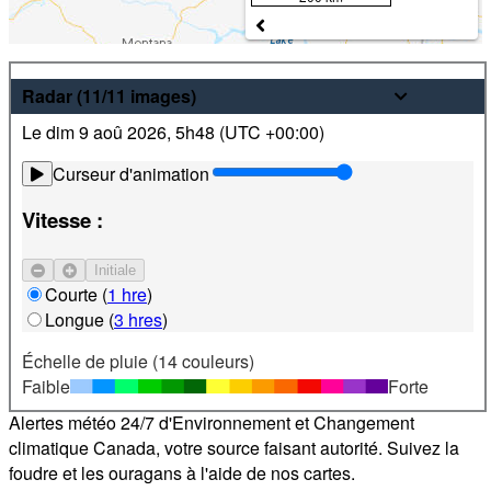
Météo
Radar
(11/11
images
)
Le dim 9 aoû 2026
,
5h48 (
UTC
+00:00)
Prévisions pour les 24 prochaines heures et sur 7 jours les
plus récentes pour des endroits partout au Canada. De plus,
Curseur d'animation
visualisez des images radar et satellite locales.
Vitesse :
Satellite
Courant-jet
Initiale
Courte
(
1 hre
)
Repérez votre emplacement
Longue
(
3 hres
)
Échelle de pluie (14 couleurs)
Alertes
Faible
Forte
Alertes météo 24/7 d'Environnement et Changement
climatique Canada, votre source faisant autorité. Suivez la
foudre et les ouragans à l'aide de nos cartes.