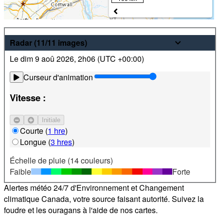
Météo
Radar
(11/11
images
)
Le dim 9 aoû 2026
,
2h06 (
UTC
+00:00)
Prévisions pour les 24 prochaines heures et sur 7 jours les
plus récentes pour des endroits partout au Canada. De plus,
Curseur d'animation
visualisez des images radar et satellite locales.
Vitesse :
Satellite
Courant-jet
Initiale
Courte
(
1 hre
)
Repérez votre emplacement
Longue
(
3 hres
)
Échelle de pluie (14 couleurs)
Alertes
Faible
Forte
Alertes météo 24/7 d'Environnement et Changement
climatique Canada, votre source faisant autorité. Suivez la
foudre et les ouragans à l'aide de nos cartes.