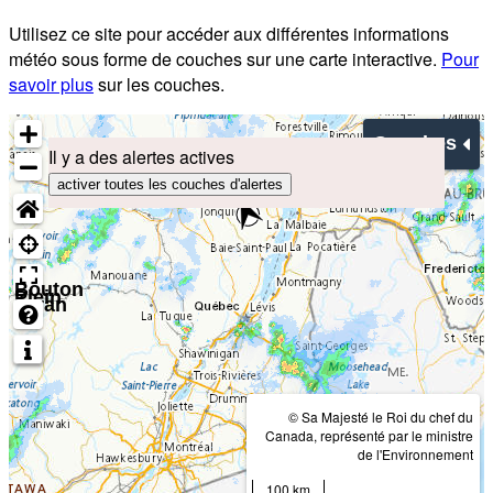
Utilisez ce site pour accéder aux différentes informations
météo sous forme de couches sur une carte interactive.
Pour
savoir plus
sur les couches.
Couches
Il y a des alertes actives
activer toutes les couches d'alertes
Bouton
Plein
écran
© Sa Majesté le Roi du chef du
Canada, représenté par le ministre
de l'Environnement
100 km