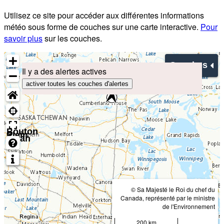
Utilisez ce site pour accéder aux différentes informations
météo sous forme de couches sur une carte interactive.
Pour
savoir plus
sur les couches.
Couches
Il y a des alertes actives
activer toutes les couches d'alertes
Bouton
Plein
écran
© Sa Majesté le Roi du chef du
Canada, représenté par le ministre
de l'Environnement
200 km