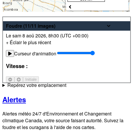
Météo
Foudre
(11/11
images
)
Le sam 8 aoû 2026
,
8h30 (
UTC
+00:00)
Prévisions pour les 24 prochaines heures et sur 7 jours les
+ Éclair le plus récent
plus récentes pour des endroits partout au Canada. De plus,
visualisez des images radar et satellite locales.
Curseur d'animation
Satellite
Vitesse :
Courant-jet
Initiale
Repérez votre emplacement
Alertes
Alertes météo 24/7 d'Environnement et Changement
climatique Canada, votre source faisant autorité. Suivez la
foudre et les ouragans à l'aide de nos cartes.