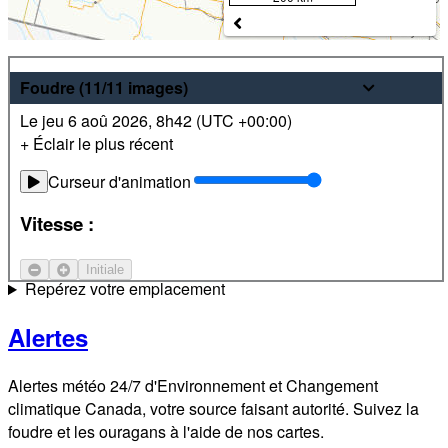
Météo
Foudre
(11/11
images
)
Le jeu 6 aoû 2026
,
8h42 (
UTC
+00:00)
Prévisions pour les 24 prochaines heures et sur 7 jours les
+ Éclair le plus récent
plus récentes pour des endroits partout au Canada. De plus,
visualisez des images radar et satellite locales.
Curseur d'animation
Satellite
Vitesse :
Courant-jet
Initiale
Repérez votre emplacement
Alertes
Alertes météo 24/7 d'Environnement et Changement
climatique Canada, votre source faisant autorité. Suivez la
foudre et les ouragans à l'aide de nos cartes.