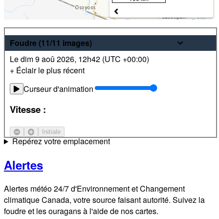
Météo
Foudre
(11/11
images
)
Le dim 9 aoû 2026
,
12h42 (
UTC
+00:00)
Prévisions pour les 24 prochaines heures et sur 7 jours les
+ Éclair le plus récent
plus récentes pour des endroits partout au Canada. De plus,
visualisez des images radar et satellite locales.
Curseur d'animation
Satellite
Vitesse :
Courant-jet
Initiale
Repérez votre emplacement
Alertes
Alertes météo 24/7 d'Environnement et Changement
climatique Canada, votre source faisant autorité. Suivez la
foudre et les ouragans à l'aide de nos cartes.