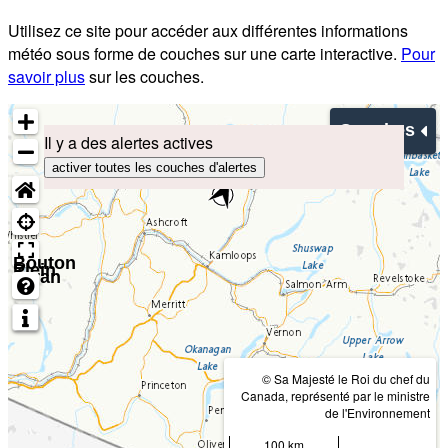
Utilisez ce site pour accéder aux différentes informations
météo sous forme de couches sur une carte interactive.
Pour
savoir plus
sur les couches.
Couches
Il y a des alertes actives
activer toutes les couches d'alertes
Bouton
Plein
écran
© Sa Majesté le Roi du chef du
Canada, représenté par le ministre
de l'Environnement
100 km