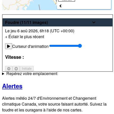
Météo
Foudre
(11/11
images
)
Le jeu 6 aoû 2026
,
6h18 (
UTC
+00:00)
Prévisions pour les 24 prochaines heures et sur 7 jours les
+ Éclair le plus récent
plus récentes pour des endroits partout au Canada. De plus,
visualisez des images radar et satellite locales.
Curseur d'animation
Satellite
Vitesse :
Courant-jet
Initiale
Repérez votre emplacement
Alertes
Alertes météo 24/7 d'Environnement et Changement
climatique Canada, votre source faisant autorité. Suivez la
foudre et les ouragans à l'aide de nos cartes.