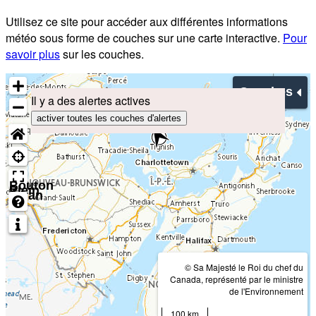
Utilisez ce site pour accéder aux différentes informations
météo sous forme de couches sur une carte interactive.
Pour
savoir plus
sur les couches.
Couches
Il y a des alertes actives
activer toutes les couches d'alertes
Bouton
Plein
écran
© Sa Majesté le Roi du chef du
Canada, représenté par le ministre
de l'Environnement
100 km