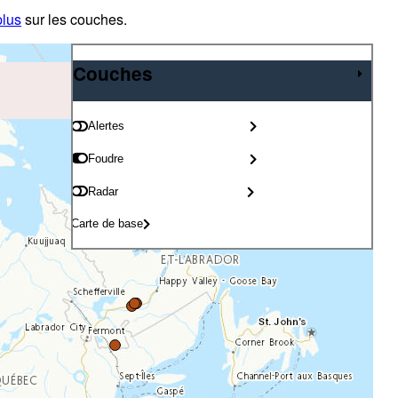
plus
sur les couches.
Couches
Couches
Alertes
Foudre
Radar
Carte de base