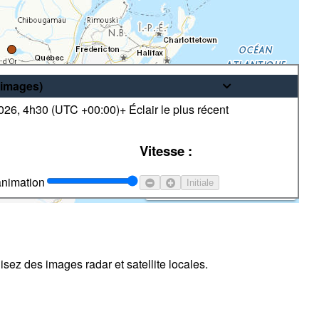
images
)
2026
,
4h30 (
UTC
+00:00)
+ Éclair le plus récent
© Sa Majesté le Roi du chef du
Vitesse :
Canada, représenté par le ministre
de l'Environnement
animation
Initiale
sez des images radar et satellite locales.