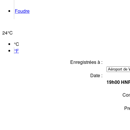
Foudre
24°
C
°C
°F
Enregistrées à :
Date :
19h00
HN
Con
Pr