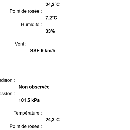
24,3°
C
Point de rosée :
7,2°
C
Humidité :
33
%
Vent :
SSE
9
km/h
dition :
Non observée
ession :
101,5
kPa
Température :
24,3°
C
Point de rosée :