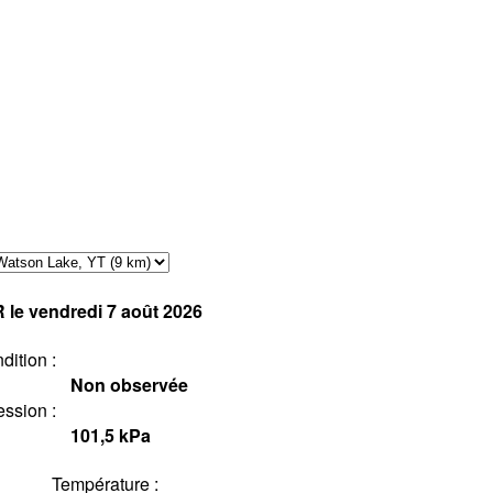
R
le vendredi 7 août 2026
dition :
Non observée
ession :
101,5
kPa
Température :