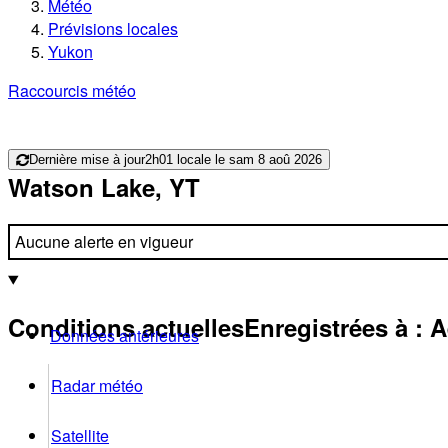
Météo
Prévisions locales
Yukon
Raccourcis météo
Dernière mise à jour
2h01 locale le sam 8 aoû 2026
Watson Lake, YT
Aucune alerte en vigueur
Conditions actuelles
Enregistrées à :
A
Données antérieures
Radar météo
Satellite