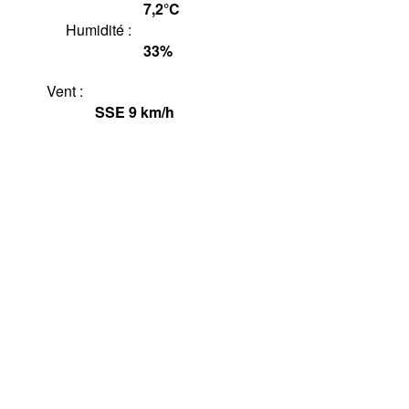
7,2°
C
Humidité :
33
%
Vent :
SSE
9
km/h