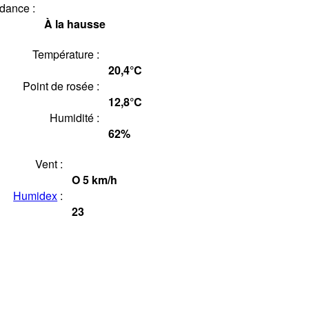
dance :
À la hausse
Température :
20,4°
C
Point de rosée :
12,8°
C
Humidité :
62
%
Vent :
O
5
km/h
Humidex
:
23