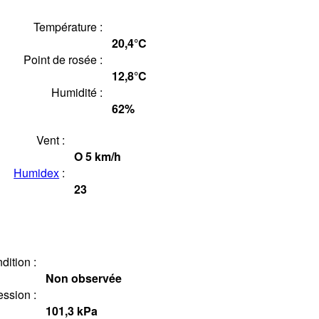
Température :
20,4°
C
Point de rosée :
12,8°
C
Humidité :
62
%
Vent :
O
5
km/h
Humidex
:
23
dition :
Non observée
ession :
101,3
kPa