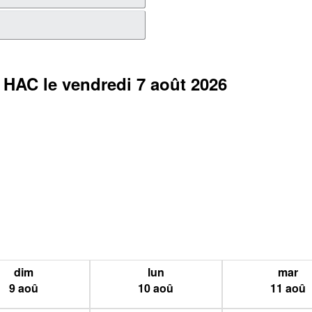
0
HAC
le vendredi 7 août 2026
dim
lun
mar
9
aoû
10
aoû
11
aoû