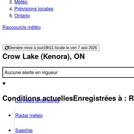
Météo
Prévisions locales
Ontario
Raccourcis météo
Dernière mise à jour
18h11 locale le ven 7 aoû 2026
Crow Lake (Kenora), ON
Aucune alerte en vigueur
Conditions actuelles
Enregistrées à :
R
Données antérieures
Radar météo
Satellite