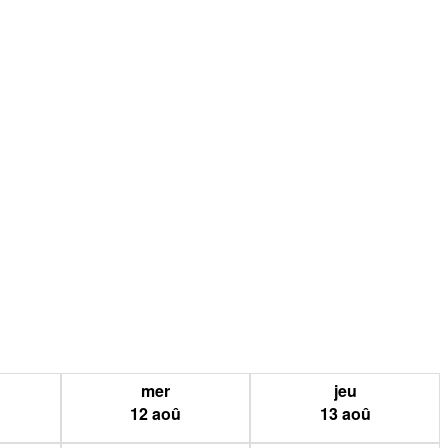
mer
jeu
12
aoû
13
aoû