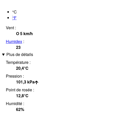
°C
°F
Vent :
O
5
km/h
Humidex
:
23
Plus de détails
Température :
20,4°
C
Pression :
101,3
kPa
Point de rosée :
12,8°
C
Humidité :
62
%