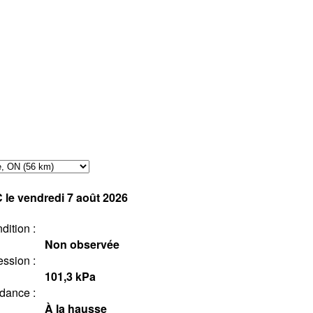
C
le vendredi 7 août 2026
dition :
Non observée
ession :
101,3
kPa
dance :
À la hausse