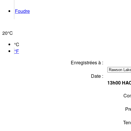
Foudre
20°
C
°C
°F
Enregistrées à :
Date :
13h00
HA
Con
Pr
Ten