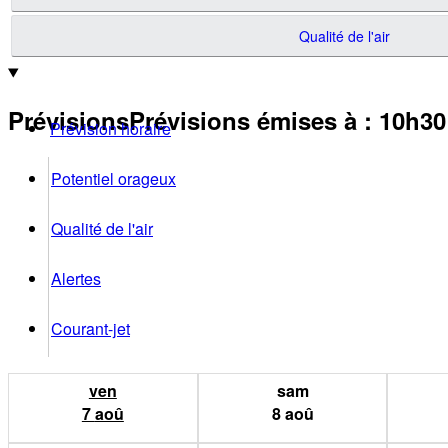
Qualité de l'air
Prévisions
Prévisions émises à
:
10h3
Prévision horaire
Potentiel orageux
Qualité de l'air
Alertes
Courant-jet
ven
sam
7
aoû
8
aoû