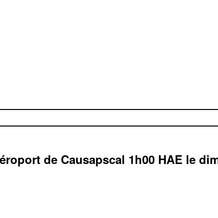
éroport de Causapscal
1h00
HAE
le di