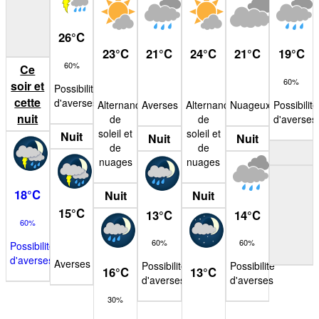
26
°
C
23
°
C
21
°
C
24
°
C
21
°
C
19
°
C
60%
Ce
60%
soir et
Possibilité
cette
d'averses
Alternance
Averses
Alternance
Nuageux
Possibilité
nuit
de
de
d'averses
soleil et
soleil et
Nuit
Nuit
Nuit
de
de
nuages
nuages
18
°
C
Nuit
Nuit
15
°
C
13
°
C
14
°
C
60%
60%
60%
Possibilité
d'averses
Averses
Possibilité
Possibilité
16
°
C
13
°
C
d'averses
d'averses
30%