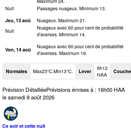
Maximum 24.
Nuit
Passages nuageux. Minimum 13.
Jeu
, 13
aoû
Nuageux. Maximum 21.
Nuageux avec 60 pour cent de probabilité
Nuit
d'averses. Minimum 14.
Nuageux avec 60 pour cent de probabilité
Ven
, 14
aoû
d'averses. Maximum 19.
6h12
Normales
Max
23
°
C
.
Min
13
°
C
.
Lever
Couche
HAA
Prévision Détaillée
Prévisions émises à
:
16h00
HAA
le samedi 8 août 2026
Ce soir et cette nuit