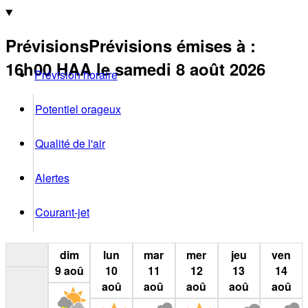
Prévisions
Prévisions émises à
:
16h00
HAA
le samedi 8 août 2026
Prévision horaire
Potentiel orageux
Qualité de l'air
Alertes
Courant-jet
dim
lun
mar
mer
jeu
ven
9
aoû
10
11
12
13
14
aoû
aoû
aoû
aoû
aoû