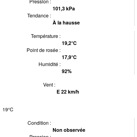
Pression :
101,3
kPa
Tendance :
À la hausse
Température :
19,2°
C
Point de rosée :
17,9°
C
Humidité :
92
%
Vent :
E
22
km/h
19°
C
Condition :
Non observée
Pression :