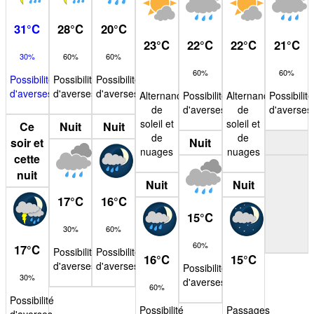
31
°
C
28
°
C
20
°
C
23
°
C
22
°
C
22
°
C
21
°
C
30%
60%
60%
60%
60%
Possibilité
Possibilité
Possibilité
d'averses
d'averses
d'averses
Alternance
Possibilité
Alternance
Possibilité
de
d'averses
de
d'averses
soleil et
soleil et
Ce
Nuit
Nuit
de
de
soir et
Nuit
nuages
nuages
cette
nuit
Nuit
Nuit
17
°
C
16
°
C
15
°
C
30%
60%
60%
17
°
C
Possibilité
Possibilité
16
°
C
15
°
C
d'averses
d'averses
Possibilité
30%
d'averses
60%
Possibilité
Possibilité
Passages
d'averses