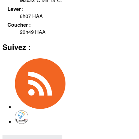
Max
23
°
C
.
Min
13
°
C
.
Lever :
6h07
HAA
Coucher :
20h49
HAA
Suivez :