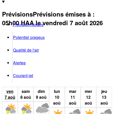
Prévisions
Prévisions émises à
:
05h00
HAA
le vendredi 7 août 2026
Prévision horaire
Potentiel orageux
Qualité de l'air
Alertes
Courant-jet
ven
sam
dim
lun
mar
mer
jeu
7
aoû
8
aoû
9
aoû
10
11
12
13
aoû
aoû
aoû
aoû