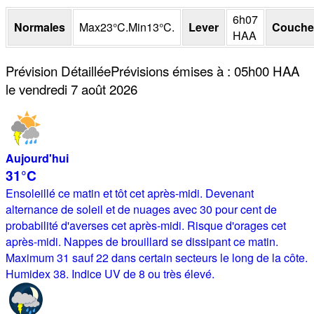
6h07
Normales
Max
23
°
C
.
Min
13
°
C
.
Lever
Couche
HAA
Prévision Détaillée
Prévisions émises à
:
05h00
HAA
le vendredi 7 août 2026
Aujourd'hui
31°
C
Ensoleillé ce matin et tôt cet après-midi. Devenant
alternance de soleil et de nuages avec 30 pour cent de
probabilité d'averses cet après-midi. Risque d'orages cet
après-midi. Nappes de brouillard se dissipant ce matin.
Maximum 31 sauf 22 dans certain secteurs le long de la côte.
Humidex 38. Indice UV de 8 ou très élevé.