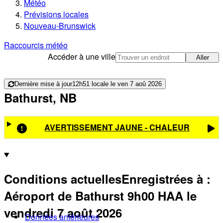
Météo
Prévisions locales
Nouveau-Brunswick
Raccourcis météo
Accéder à une ville
Aller
Dernière mise à jour
12h51 locale le ven 7 aoû 2026
Bathurst, NB
AVERTISSEMENT JAUNE - CHALEUR
Conditions actuelles
Enregistrées à :
Aéroport de Bathurst
9h00
HAA
le
vendredi 7 août 2026
Données antérieures