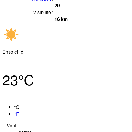
29
Visibilité :
16
km
Ensoleillé
23°
C
°C
°F
Vent :