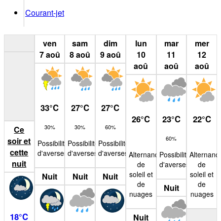
Courant-jet
ven
sam
dim
lun
mar
mer
7
aoû
8
aoû
9
aoû
10
11
12
aoû
aoû
aoû
33
°
C
27
°
C
27
°
C
26
°
C
23
°
C
22
°
C
30%
30%
60%
Ce
60%
soir et
Possibilité
Possibilité
Possibilité
cette
d'averses
d'averses
d'averses
Alternance
Possibilité
Alternanc
nuit
de
d'averses
de
soleil et
soleil et
Nuit
Nuit
Nuit
de
de
Nuit
nuages
nuages
18
°
C
Nuit