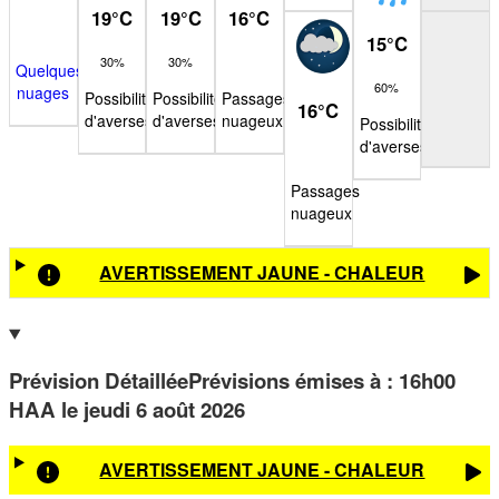
19
°
C
19
°
C
16
°
C
15
°
C
30%
30%
Quelques
60%
nuages
Possibilité
Possibilité
Passages
16
°
C
d'averses
d'averses
nuageux
Possibilité
d'averses
Passages
nuageux
AVERTISSEMENT JAUNE - CHALEUR
Prévision Détaillée
Prévisions émises à
:
16h00
HAA
le jeudi 6 août 2026
AVERTISSEMENT JAUNE - CHALEUR