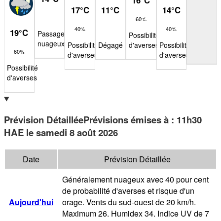
17
°
C
11
°
C
14
°
C
60%
40%
40%
19
°
C
Passages
Possibilité
nuageux
Possibilité
Dégagé
d'averses
Possibilité
60%
d'averses
d'averses
Possibilité
d'averses
Prévision Détaillée
Prévisions émises à
:
11h30
HAE
le samedi 8 août 2026
Date
Prévision Détaillée
Généralement nuageux avec 40 pour cent
de probabilité d'averses et risque d'un
Aujourd'hui
orage. Vents du sud-ouest de 20 km/h.
Maximum 26. Humidex 34. Indice UV de 7