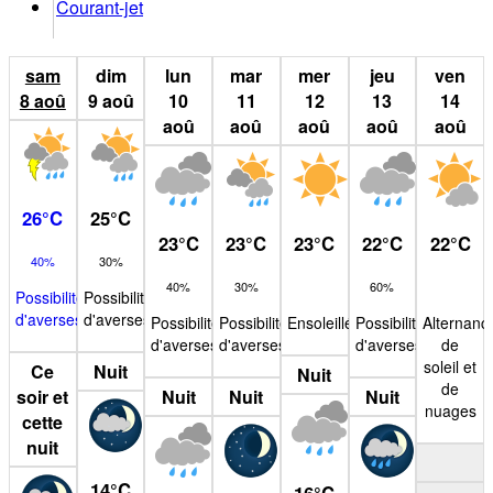
Courant-jet
sam
dim
lun
mar
mer
jeu
ven
8
aoû
9
aoû
10
11
12
13
14
aoû
aoû
aoû
aoû
aoû
26
°
C
25
°
C
23
°
C
23
°
C
23
°
C
22
°
C
22
°
C
40%
30%
40%
30%
60%
Possibilité
Possibilité
d'averses
d'averses
Possibilité
Possibilité
Ensoleillé
Possibilité
Alternanc
d'averses
d'averses
d'averses
de
soleil et
Ce
Nuit
Nuit
de
soir et
Nuit
Nuit
Nuit
nuages
cette
nuit
14
°
C
16
°
C