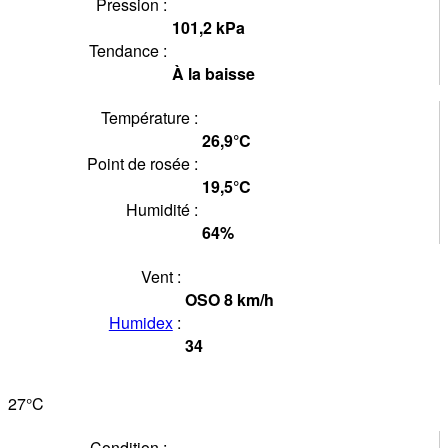
Pression :
101,2
kPa
Tendance :
À la baisse
Température :
26,9°
C
Point de rosée :
19,5°
C
Humidité :
64
%
Vent :
OSO
8
km/h
Humidex
:
34
27°
C
Condition :