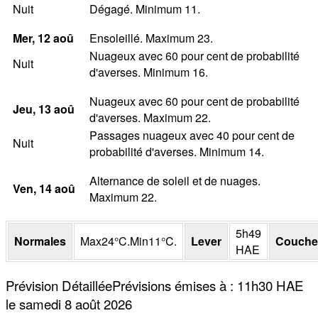
Nuit
Dégagé. Minimum 11.
Mer
, 12
aoû
Ensoleillé. Maximum 23.
Nuageux avec 60 pour cent de probabilité
Nuit
d'averses. Minimum 16.
Nuageux avec 60 pour cent de probabilité
Jeu
, 13
aoû
d'averses. Maximum 22.
Passages nuageux avec 40 pour cent de
Nuit
probabilité d'averses. Minimum 14.
Alternance de soleil et de nuages.
Ven
, 14
aoû
Maximum 22.
5h49
Normales
Max
24
°
C
.
Min
11
°
C
.
Lever
Couche
HAE
Prévision Détaillée
Prévisions émises à
:
11h30
HAE
le samedi 8 août 2026