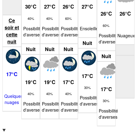
30
°
C
27
°
C
26
°
C
27
°
C
26
°
C
26
°
C
40%
40%
60%
Ce
60%
soir et
Possibilité
Possibilité
Possibilité
Ensoleillé
cette
d'averses
d'averses
d'averses
Possibilité
Nuageux
nuit
d'averses
Nuit
Nuit
Nuit
Nuit
Nuit
17
°
C
17
°
C
19
°
C
19
°
C
17
°
C
30%
17
°
C
40%
40%
40%
Quelques
Possibilité
30%
nuages
Possibilité
Possibilité
Possibilité
d'averses
d'averses
d'averses
d'averses
Possibilité
d'averses