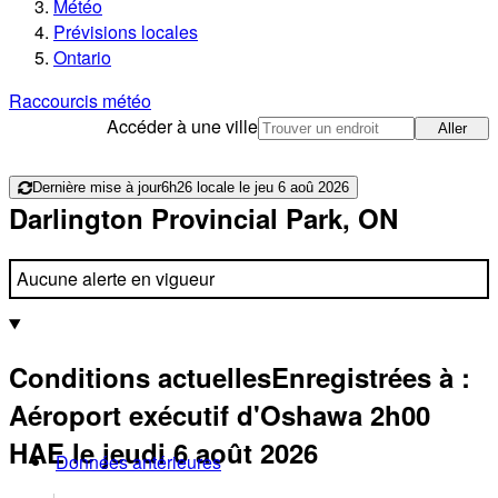
Météo
Prévisions locales
Ontario
Raccourcis météo
Accéder à une ville
Aller
Dernière mise à jour
6h26 locale le jeu 6 aoû 2026
Darlington Provincial Park, ON
Aucune alerte en vigueur
Conditions actuelles
Enregistrées à :
Aéroport exécutif d'Oshawa
2h00
HAE
le jeudi 6 août 2026
Données antérieures