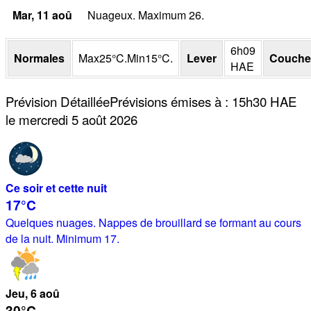
Mar
, 11
aoû
Nuageux. Maximum 26.
6h09
Normales
Max
25
°
C
.
Min
15
°
C
.
Lever
Couche
HAE
Prévision Détaillée
Prévisions émises à
:
15h30
HAE
le mercredi 5 août 2026
Ce soir et cette nuit
17°
C
Quelques nuages. Nappes de brouillard se formant au cours
de la nuit. Minimum 17.
Jeu
, 6
aoû
30°
C