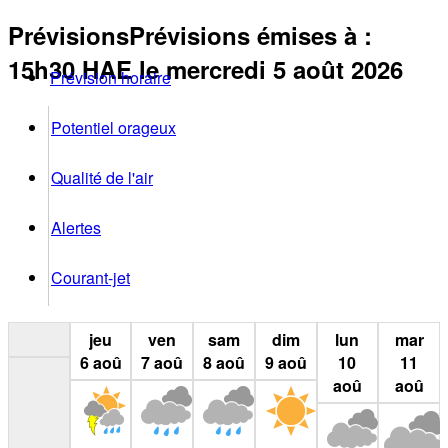
Prévisions
Prévisions émises à
:
15h30
HAE
le mercredi 5 août 2026
Prévision horaire
Potentiel orageux
Qualité de l'air
Alertes
Courant-jet
jeu
ven
sam
dim
lun
mar
6
aoû
7
aoû
8
aoû
9
aoû
10
11
aoû
aoû