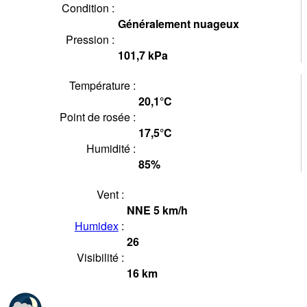
Condition :
Généralement nuageux
Pression :
101,7
kPa
Température :
20,1°
C
Point de rosée :
17,5°
C
Humidité :
85
%
Vent :
NNE
5
km/h
Humidex
:
26
Visibilité :
16
km